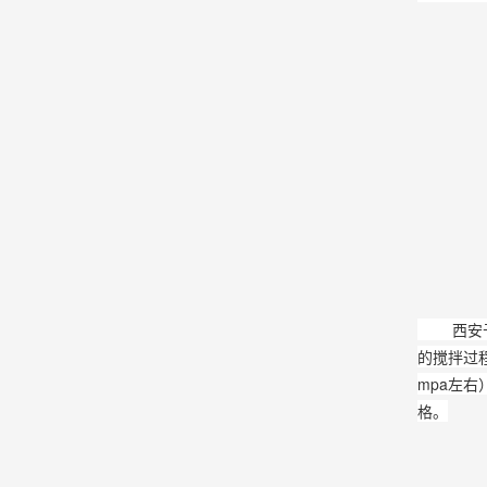
西安予辉
的搅拌过
mpa左
格。