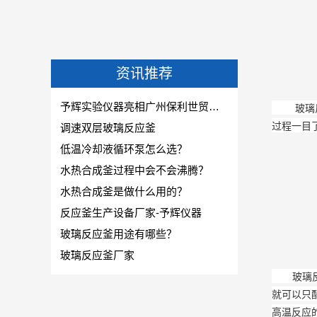
资讯推荐
予辉实验仪器亮相广州保利世贸博览馆-CPHI & PMEC China主题巡展华南站!
玻璃反应
过程一目
调速双层玻璃反应釜
低温冷却液循环泵怎么选？
水热合成釜过程中会不会沸腾？
水热合成釜是做什么用的？
反应釜生产设备厂家-予辉仪器
玻璃反应釜用途有哪些？
玻璃反应釜厂家
玻璃反应
就可以只
高温反应