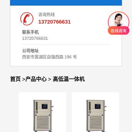
咨询热线
13720766631
联系手机
13720766631
公司地址
西安市莲湖区自强西路 196 号
首页
>
产品中心
>
高低温一体机