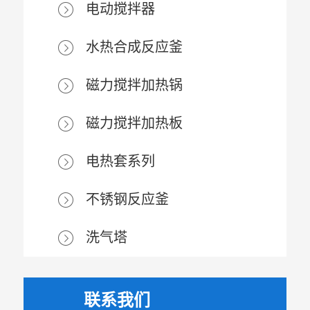
电动搅拌器
水热合成反应釜
磁力搅拌加热锅
磁力搅拌加热板
电热套系列
不锈钢反应釜
洗气塔
联系我们