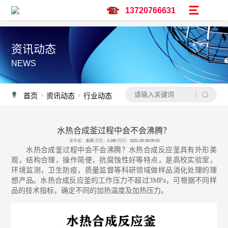
13720766631
资讯动态
NEWS
首页
资讯动态
行业动态
>
>
水热合成釜过程中会不会沸腾？
资讯推荐
发布者：
本网
浏览：
4.18K
时间：
2022-09-08 09:43
予辉实验仪器亮相广州保利世贸博览馆-CPHI & PMEC China主题巡展华南
水热合成釜过程中会不会沸腾？水热合成反应釜具有外形美
观，结构合理，操作简便，抗腐蚀性好等特点，是高校实验室，
调速双层玻璃反应釜
环境监测，卫生防疫，质量监督等科研领域做样品消化处理的理
低温冷却液循环泵怎么选？
想产品。水热合成反应釜的工作压力不超过3MPa，可根据不同样
水热合成釜过程中会不会沸腾？
品的技术指标，确定不同的加热温度及加热压力。
水热合成釜是做什么用的？
反应釜生产设备厂家-予辉仪器