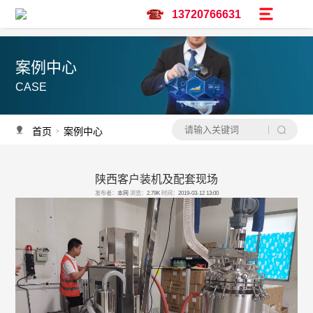
13720766631
案例中心
CASE
首页
案例中心
>
陕西客户装机及配套现场
产品推荐
发布者：
本网
浏览：
2.79K
时间：
2019-03-12 13:00
资讯推荐
予辉实验仪器亮相广州保利世贸博览馆-CPHI & PMEC China主题巡展华南
调速双层玻璃反应釜
低温冷却液循环泵怎么选？
水热合成釜过程中会不会沸腾？
水热合成釜是做什么用的？