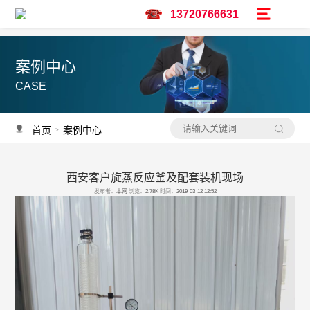
13720766631
案例中心
CASE
首页
案例中心
>
西安客户旋蒸反应釜及配套装机现场
产品推荐
发布者：
本网
浏览：
2.78K
时间：
2019-03-12 12:52
资讯推荐
予辉实验仪器亮相广州保利世贸博览馆-CPHI & PMEC China主题巡展华南
调速双层玻璃反应釜
低温冷却液循环泵怎么选？
水热合成釜过程中会不会沸腾？
水热合成釜是做什么用的？